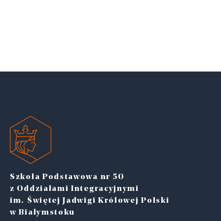
Szkoła Podstawowa nr 50
z Oddziałami Integracyjnymi
im. Świętej Jadwigi Królowej Polski
w Białymstoku