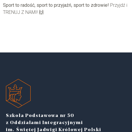
Sport to radość, sport to przyjaźń, sport to zdrowie!
Przyjdź i
TRENUJ Z NAMI! 🙌
Szkoła Podstawowa nr 50
z Oddziałami Integracyjnymi
im. Świętej Jadwigi Królowej Polski