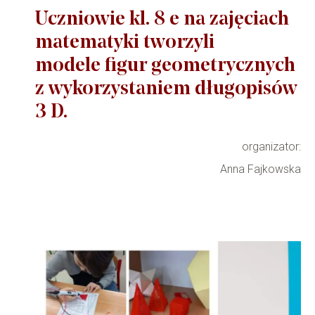
Uczniowie kl. 8 e na zajęciach
matematyki
tworzyli
modele
figur geometryczn
ych
z wykorzys
taniem długopisów
3 D.
organizator:
Anna Fajkowska