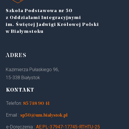
Szkoła Podstawowa nr 50
z Oddziałami Integracyjnymi
im. Świętej Jadwigi Królowej Polski
w Białymstoku
ADRES
Kazimierza Pułaskiego 96,
15-338 Białystok
KONTAKT
Telefon:
85 748 90 41
Email :
sp50@um.bialystok.pl
e-Doręczenia :
AE:PL-37947-17745-RTHTU-25