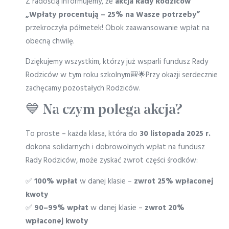
Z radością informujemy, że
akcja Rady Rodziców
„Wpłaty procentują – 25% na Wasze potrzeby”
przekroczyła półmetek! Obok zaawansowanie wpłat na
obecną chwilę.
Dziękujemy wszystkim, którzy już wsparli fundusz Rady
Rodziców w tym roku szkolnym🎒🌟Przy okazji serdecznie
zachęcamy pozostałych Rodziców.
💙 Na czym polega akcja?
To proste – każda klasa, która do
30 listopada 2025 r.
dokona solidarnych i dobrowolnych wpłat na fundusz
Rady Rodziców, może zyskać zwrot części środków:
✅
100% wpłat
w danej klasie –
zwrot 25% wpłaconej
kwoty
✅
90–99% wpłat
w danej klasie –
zwrot 20%
wpłaconej kwoty