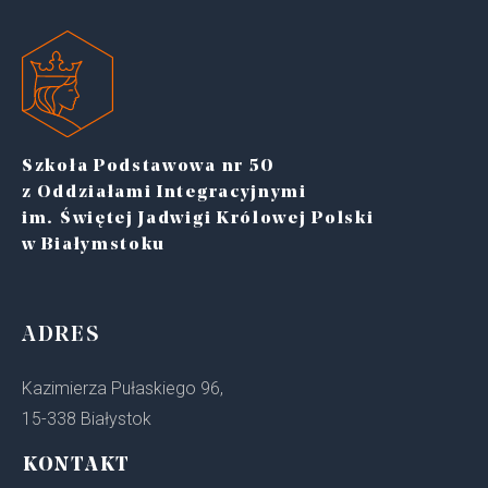
Szkoła Podstawowa nr 50
z Oddziałami Integracyjnymi
im. Świętej Jadwigi Królowej Polski
w Białymstoku
ADRES
Kazimierza Pułaskiego 96,
15-338 Białystok
KONTAKT