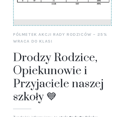
PÓŁMETEK AKCJI RADY RODZICÓW – 25%
WRACA DO KLAS!
Drodzy Rodzice,
Opiekunowie i
Przyjaciele naszej
szkoły 💙