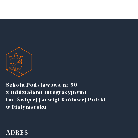
Szkoła Podstawowa nr 50
z Oddziałami Integracyjnymi
im. Świętej Jadwigi Królowej Polski
w Białymstoku
ADRES