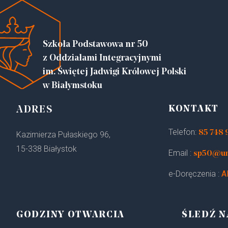
Szkoła Podstawowa nr 50
z Oddziałami Integracyjnymi
im. Świętej Jadwigi Królowej Polski
w Białymstoku
KONTAKT
ADRES
Telefon:
85 748 
Kazimierza Pułaskiego 96,
15-338 Białystok
Email :
sp50@um.
e-Doręczenia :
A
GODZINY OTWARCIA
ŚLEDŹ N