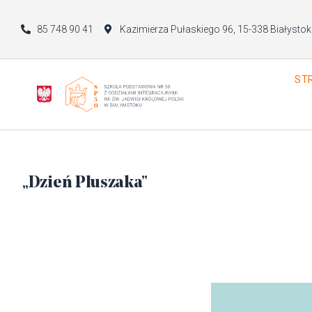
85 748 90 41
Kazimierza Pułaskiego 96, 15-338 Białystok
ST
„Dzień Pluszaka”