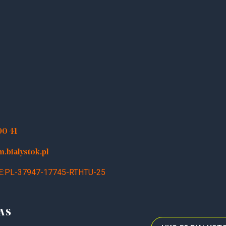
90 41
bialystok.pl
E:PL-37947-17745-RTHTU-25
AS