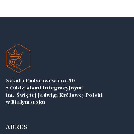
Szkoła Podstawowa nr 50
z Oddziałami Integracyjnymi
im. Świętej Jadwigi Królowej Polski
w Białymstoku
ADRES