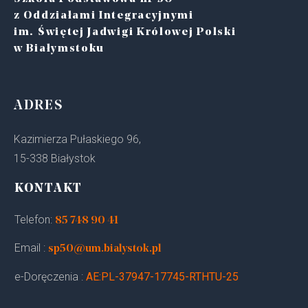
z Oddziałami Integracyjnymi
im. Świętej Jadwigi Królowej Polski
w Białymstoku
ADRES
Kazimierza Pułaskiego 96,
15-338 Białystok
KONTAKT
Telefon:
85 748 90 41
Email :
sp50@um.bialystok.pl
e-Doręczenia :
AE:PL-37947-17745-RTHTU-25