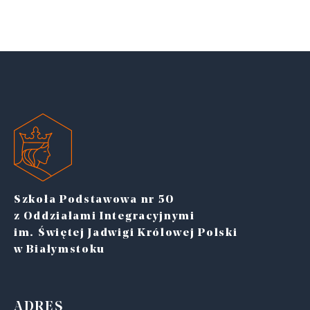
Szkoła Podstawowa nr 50
z Oddziałami Integracyjnymi
im. Świętej Jadwigi Królowej Polski
w Białymstoku
ADRES