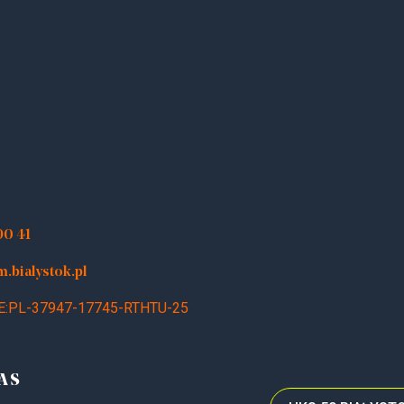
90 41
bialystok.pl
E:PL-37947-17745-RTHTU-25
AS