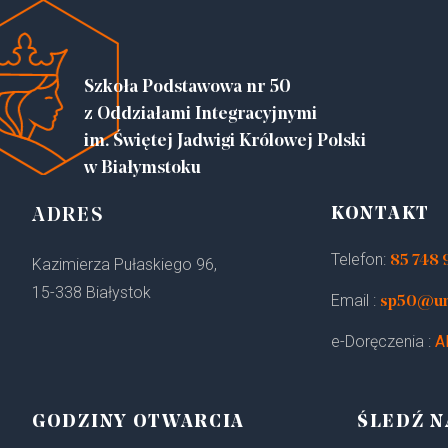
Szkoła Podstawowa nr 50
z Oddziałami Integracyjnymi
im. Świętej Jadwigi Królowej Polski
w Białymstoku
KONTAKT
ADRES
Telefon:
85 748 
Kazimierza Pułaskiego 96,
15-338 Białystok
Email :
sp50@um.
e-Doręczenia :
A
GODZINY OTWARCIA
ŚLEDŹ N