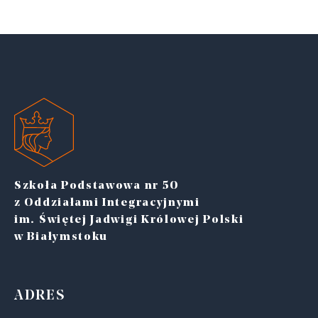
Szkoła Podstawowa nr 50
z Oddziałami Integracyjnymi
im. Świętej Jadwigi Królowej Polski
w Białymstoku
ADRES