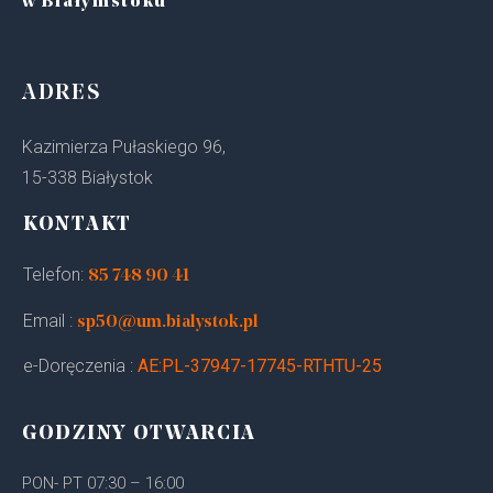
w Białymstoku
ADRES
Kazimierza Pułaskiego 96,
15-338 Białystok
KONTAKT
Telefon:
85 748 90 41
Email :
sp50@um.bialystok.pl
e-Doręczenia :
AE:PL-37947-17745-RTHTU-25
GODZINY OTWARCIA
PON- PT 07:30 – 16:00