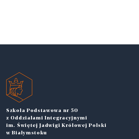
Szkoła Podstawowa nr 50
z Oddziałami Integracyjnymi
im. Świętej Jadwigi Królowej Polski
w Białymstoku