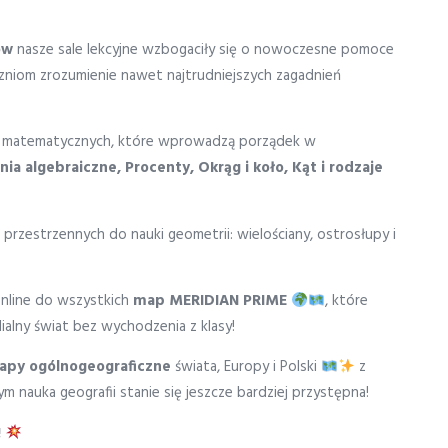
ów
nasze sale lekcyjne wzbogaciły się o nowoczesne pomoce
zniom zrozumienie nawet najtrudniejszych zagadnień
z matematycznych, które wprowadzą porządek w
nia algebraiczne,
Procenty,
Okrąg i koło,
Kąt i rodzaje
przestrzennych do nauki geometrii: wielościany, ostrosłupy i
nline do wszystkich
map MERIDIAN PRIME
, które
alny świat bez wychodzenia z klasy!
apy ogólnogeograficzne
świata, Europy i Polski
z
ym nauka geografii stanie się jeszcze bardziej przystępna!
!