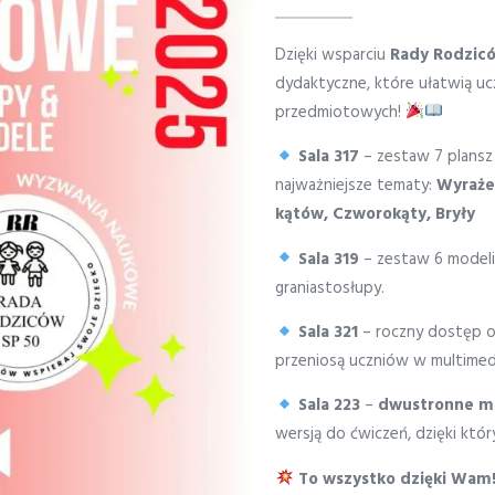
Dzięki wsparciu
Rady Rodzic
dydaktyczne, które ułatwią uc
przedmiotowych!
Sala 317
– zestaw 7 plans
najważniejsze tematy:
Wyraże
kątów,
Czworokąty,
Bryły
Sala 319
– zestaw 6 modeli 
graniastosłupy.
Sala 321
– roczny dostęp o
przeniosą uczniów w multimedi
Sala 223
–
dwustronne m
wersją do ćwiczeń, dzięki któr
To wszystko dzięki Wam