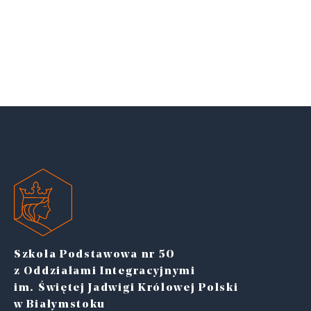
Szkoła Podstawowa nr 50
z Oddziałami Integracyjnymi
im. Świętej Jadwigi Królowej Polski
w Białymstoku