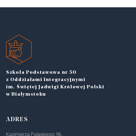
Szkoła Podstawowa nr 50
z Oddziałami Integracyjnymi
im. Świętej Jadwigi Królowej Polski
w Białymstoku
ADRES
Kazimierza Pułaskiego 96,