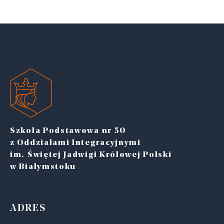
Szkoła Podstawowa nr 50
z Oddziałami Integracyjnymi
im. Świętej Jadwigi Królowej Polski
w Białymstoku
ADRES