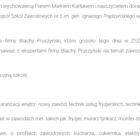
swoim wychowawcą Panem Markiem Karłukiem i nauczycielem 
spół Szkół Zawodowych nr 5 im. gen. Ignacego Prądzyńskiego w
we firmy Blachy Pruszyński, które gościło tego dnia w 
wiać z ekspertami firmy Blachy Pruszyński na temat zawodu
cyjną szkoły.
ik aranżacji wnętrz- nowy zawód, technik usług fryzjerskich, tec
e w zawodach min. takich jak: fryzjer, murarz tynkarz, monter st
we, o profilach zawodowych: kucharza, cukiernika, elekt