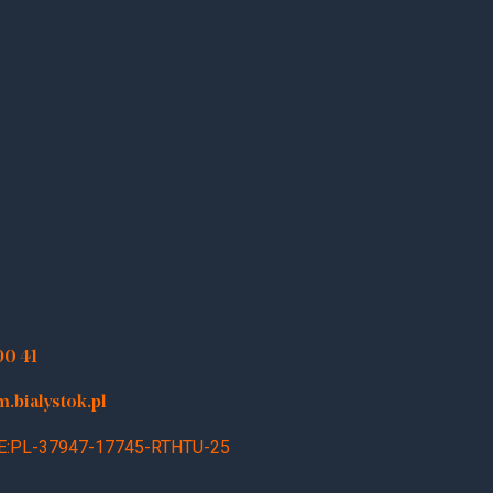
90 41
bialystok.pl
E:PL-37947-17745-RTHTU-25