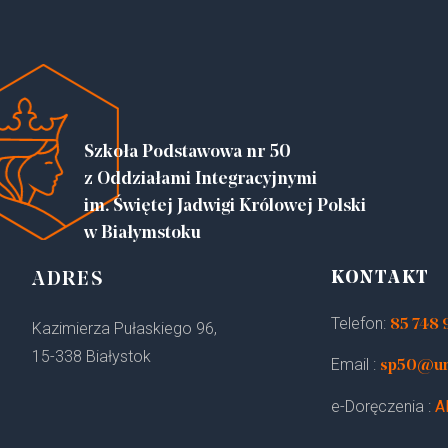
Szkoła Podstawowa nr 50
z Oddziałami Integracyjnymi
im. Świętej Jadwigi Królowej Polski
w Białymstoku
KONTAKT
ADRES
Telefon:
85 748 
Kazimierza Pułaskiego 96,
15-338 Białystok
Email :
sp50@um.
e-Doręczenia :
A