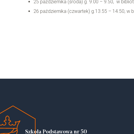
25 października (środa) g. 9.00 – 9.50, w biblio
26 października (czwartek) g.13.55 – 14.50, w b
Szkoła Podstawowa nr 50