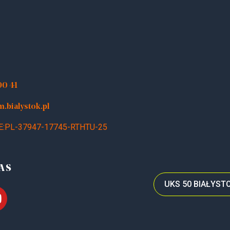
90 41
bialystok.pl
E:PL-37947-17745-RTHTU-25
AS
UKS 50 BIAŁYS