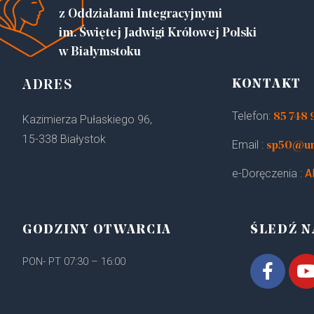
z Oddziałami Integracyjnymi
im. Świętej Jadwigi Królowej Polski
w Białymstoku
KONTAKT
ADRES
Telefon:
85 748 
Kazimierza Pułaskiego 96,
15-338 Białystok
Email :
sp50@um.
e-Doręczenia :
A
GODZINY OTWARCIA
ŚLEDŹ N
PON- PT 07:30 – 16:00