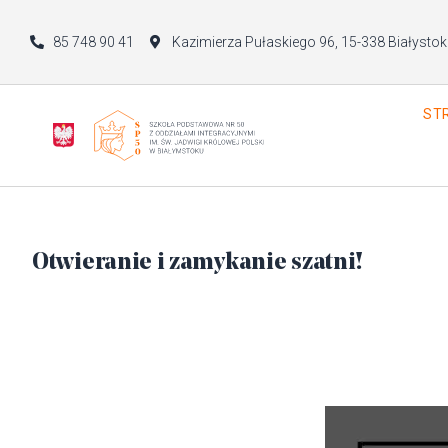
85 748 90 41
Kazimierza Pułaskiego 96, 15-338 Białystok
ST
Otwieranie i zamykanie szatni!