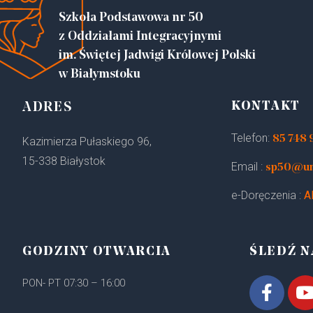
Szkoła Podstawowa nr 50
z Oddziałami Integracyjnymi
im. Świętej Jadwigi Królowej Polski
w Białymstoku
KONTAKT
ADRES
Telefon:
85 748 
Kazimierza Pułaskiego 96,
15-338 Białystok
Email :
sp50@um.
e-Doręczenia :
A
GODZINY OTWARCIA
ŚLEDŹ N
PON- PT 07:30 – 16:00