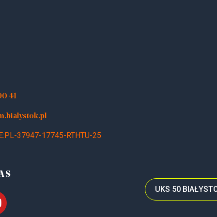
90 41
bialystok.pl
E:PL-37947-17745-RTHTU-25
AS
UKS 50 BIAŁYS