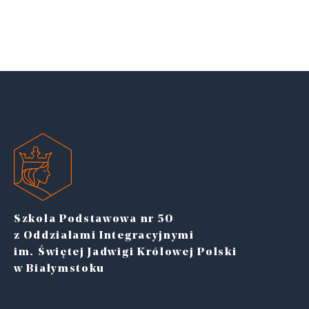
Szkoła Podstawowa nr 50
z Oddziałami Integracyjnymi
im. Świętej Jadwigi Królowej Polski
w Białymstoku