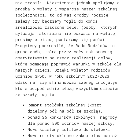
nie zrobili. Niezmiennie jednak apelujemy z
prośbą o wpłaty i wsparcie naszej szkolnej
społeczności, to od Was drodzy rodzice
zależy czy będziemy mogli do końca
zrealizować założone cele. (osoby, których
sytuacja materialna nie pozwala na wpłatę,
prosimy o pismo, postaramy się pomóc)
Pragniemy podkreślić, że Rada Rodziców to
grupa osób, które przez cały rok pracują
charytatywnie na rzecz realizacji celów,
które pomagają poprawić warunki w szkole dla
naszych dzieci. Dzięki wpłatom rodziców
uczniów SP50, w roku szkolnym 2022/2023
udało nam się sfinansować szereg inicjatyw
które bezpośrednio służą wszystkim dzieciom
ze szkoły, są to:
Remont stołówki szkolnej (koszt
dzielony pół na pół ze szkołą),
ponad 35 konkursów szkolnych, nagrody
dla ponad 500 uczniów naszej szkoły,
Nowe kasetony sufitowe do stołówki,
Nowe rolety okienne zakup plus montaż,