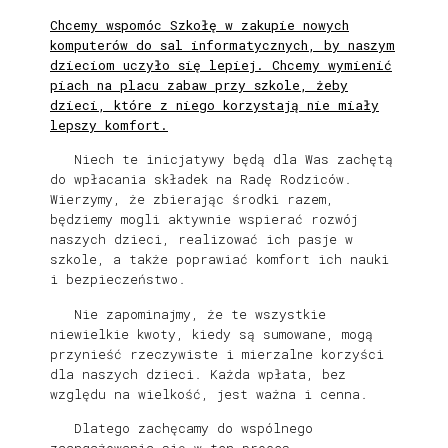
Chcemy wspomóc Szkołę w zakupie nowych
komputerów do sal informatycznych, by naszym
dzieciom uczyło się lepiej. Chcemy wymienić
piach na placu zabaw przy szkole, żeby
dzieci, które z niego korzystają nie miały
lepszy komfort.
Niech te inicjatywy będą dla Was zachętą
do wpłacania składek na Radę Rodziców.
Wierzymy, że zbierając środki razem,
będziemy mogli aktywnie wspierać rozwój
naszych dzieci, realizować ich pasje w
szkole, a także poprawiać komfort ich nauki
i bezpieczeństwo.
Nie zapominajmy, że te wszystkie
niewielkie kwoty, kiedy są sumowane, mogą
przynieść rzeczywiste i mierzalne korzyści
dla naszych dzieci. Każda wpłata, bez
względu na wielkość, jest ważna i cenna.
Dlatego zachęcamy do wspólnego