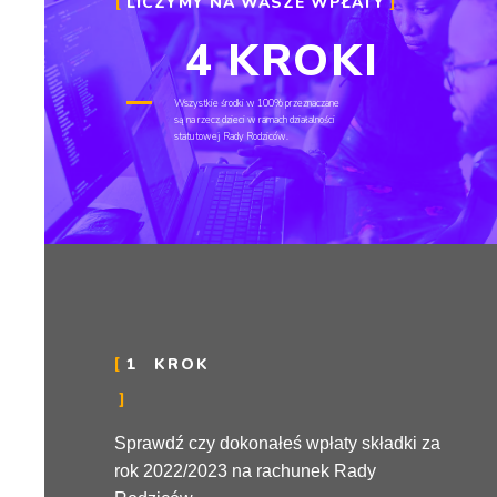
LICZYMY NA WASZE WPŁATY
4 KROKI
Wszystkie środki w 100% przeznaczane
są na rzecz dzieci w ramach działalności
statutowej Rady Rodziców.
1
KROK
Sprawdź czy dokonałeś wpłaty składki za
rok 2022/2023 na rachunek Rady