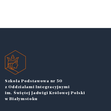
Szkoła Podstawowa nr 50
z Oddziałami Integracyjnymi
im. Świętej Jadwigi Królowej Polski
w Białymstoku