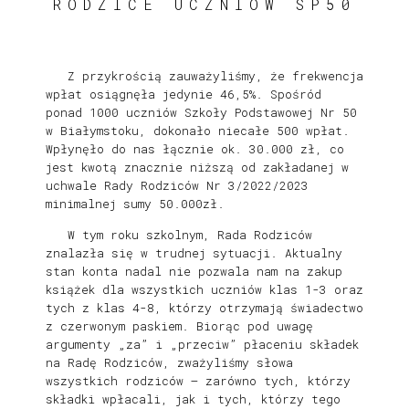
RODZICE UCZNIÓW SP50
Z przykrością zauważyliśmy, że frekwencja
wpłat osiągnęła jedynie 46,5%. Spośród
ponad 1000 uczniów Szkoły Podstawowej Nr 50
w Białymstoku, dokonało niecałe 500 wpłat.
Wpłynęło do nas łącznie ok. 30.000 zł, co
jest kwotą znacznie niższą od zakładanej w
uchwale Rady Rodziców Nr 3/2022/2023
minimalnej sumy 50.000zł.
W tym roku szkolnym, Rada Rodziców
znalazła się w trudnej sytuacji. Aktualny
stan konta nadal nie pozwala nam na zakup
książek dla wszystkich uczniów klas 1-3 oraz
tych z klas 4-8, którzy otrzymają świadectwo
z czerwonym paskiem. Biorąc pod uwagę
argumenty „za” i „przeciw” płaceniu składek
na Radę Rodziców, zważyliśmy słowa
wszystkich rodziców – zarówno tych, którzy
składki wpłacali, jak i tych, którzy tego