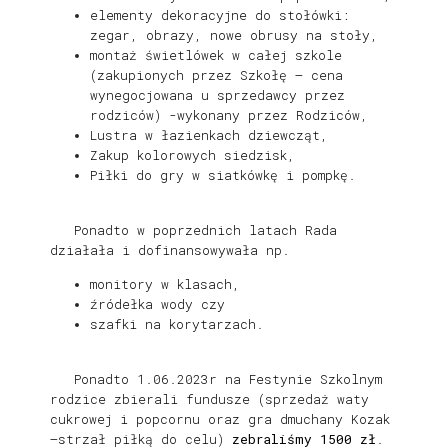
elementy dekoracyjne do stołówki:
zegar, obrazy, nowe obrusy na stoły,
montaż świetlówek w całej szkole
(zakupionych przez Szkołę – cena
wynegocjowana u sprzedawcy przez
rodziców) -wykonany przez Rodziców,
Lustra w łazienkach dziewcząt,
Zakup kolorowych siedzisk,
Piłki do gry w siatkówkę i pompkę.
Ponadto w poprzednich latach Rada
działała i dofinansowywała np.
monitory w klasach,
źródełka wody czy
szafki na korytarzach.
Ponadto 1.06.2023r na Festynie Szkolnym
rodzice zbierali fundusze (sprzedaż waty
cukrowej i popcornu oraz gra dmuchany Kozak
–strzał piłką do celu)
zebraliśmy 1500 zł
.