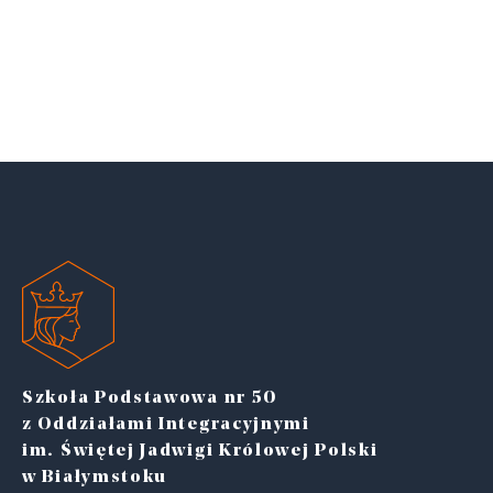
Szkoła Podstawowa nr 50
z Oddziałami Integracyjnymi
im. Świętej Jadwigi Królowej Polski
w Białymstoku