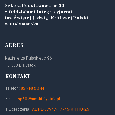
Szkoła Podstawowa nr 50
z Oddziałami Integracyjnymi
im. Świętej Jadwigi Królowej Polski
w Białymstoku
ADRES
Kazimierza Pułaskiego 96,
15-338 Białystok
KONTAKT
Telefon:
85 748 90 41
Email :
sp50@um.bialystok.pl
e-Doręczenia :
AE:PL-37947-17745-RTHTU-25