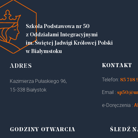
Szkoła Podstawowa nr 50
z Oddziałami Integracyjnymi
im. Świętej Jadwigi Królowej Polski
w Białymstoku
KONTAKT
ADRES
Telefon:
85 748 
Kazimierza Pułaskiego 96,
15-338 Białystok
Email :
sp50@um.
e-Doręczenia :
A
GODZINY OTWARCIA
ŚLEDŹ N