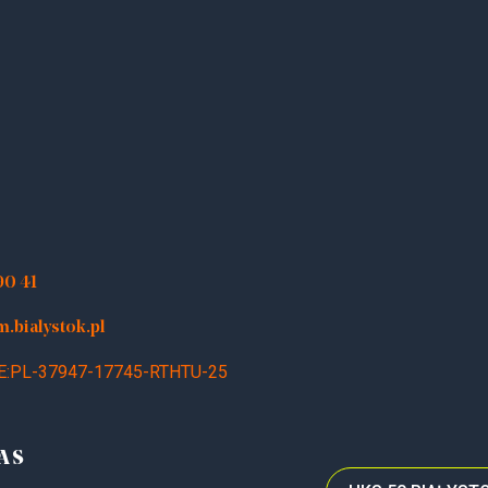
90 41
bialystok.pl
E:PL-37947-17745-RTHTU-25
AS