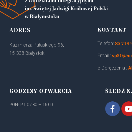
z Oddziałami Integracyjnymi
im. Świętej Jadwigi Królowej Polski
w Białymstoku
KONTAKT
ADRES
Telefon:
85 748 
Kazimierza Pułaskiego 96,
15-338 Białystok
Email :
sp50@um.
e-Doręczenia :
A
GODZINY OTWARCIA
ŚLEDŹ N
PON- PT 07:30 – 16:00