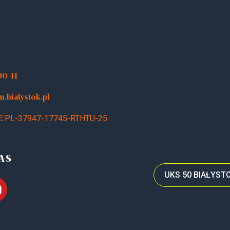
90 41
bialystok.pl
E:PL-37947-17745-RTHTU-25
AS
UKS 50 BIAŁYS