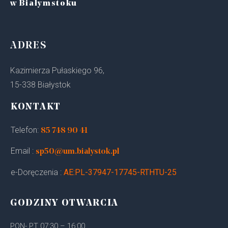
w Białymstoku
ADRES
Kazimierza Pułaskiego 96,
15-338 Białystok
KONTAKT
Telefon:
85 748 90 41
Email :
sp50@um.bialystok.pl
e-Doręczenia :
AE:PL-37947-17745-RTHTU-25
GODZINY OTWARCIA
PON- PT 07:30 – 16:00