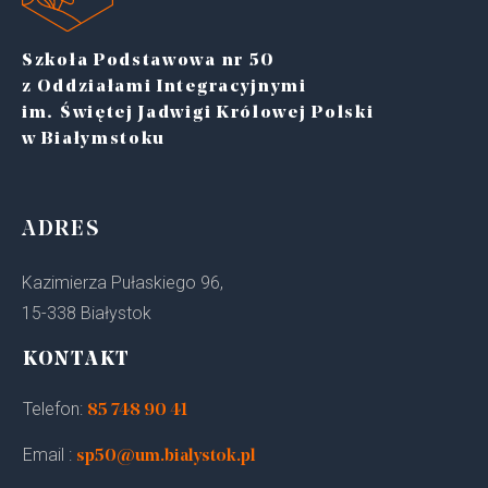
Szkoła Podstawowa nr 50
z Oddziałami Integracyjnymi
im. Świętej Jadwigi Królowej Polski
w Białymstoku
ADRES
Kazimierza Pułaskiego 96,
15-338 Białystok
KONTAKT
Telefon:
85 748 90 41
Email :
sp50@um.bialystok.pl